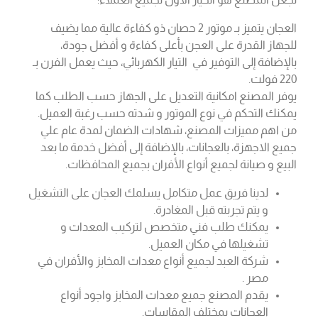
تجعل المصنع هو الخيار الأول لجميع العملاء:
العجان يتميز بـ موتور 2 حصان ذو كفاءة عالية مما يضيف
للجهاز القدرة على العجن بأعلى كفاءة و أفضل جودة،
بالإضافة إلى التوفير في التيار الكهربائي، حيث يعمل الفرن بـ
220 فولت.
يوفر المصنع امكانية التعديل على الجهاز حسب الطلب كما
يمكنك التحكم في نوع الموتور و شدته حسب رغبة العميل.
من اهم مميزات المصنع، شهادات الضمان لمدة عام علي
جميع الاجهزة، بالعجانات، بالإضافة إلى أفضل خدمة ما بعد
البيع و صيانة لجميع أنواع الأفران بجميع المحافظات.
لدينا فريق عمل متكامل يسلمك العجان على التشغيل
و يتم تجربته قبل المغادرة.
يمكنك طلب فني متخصص لتركيب المعدات و
تشغيلها في مكان العميل.
شركة العبد لجميع أنواع معدات المخابز والأفران في
مصر .
يقدم المصنع جميع معدات المخابز واجود أنواع
العجانات بمختلف المقاسات.